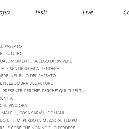
EL PASSATO
NEL FUTURO
QUALE MOMENTO SCELGO DI RIVIVERE
UALE SENTIERO MI ATTENDERA'
ERE, NEL BUIO DEL PASSATO 
RE,NELL'OMBRA DEL FUTURO
IL PRESENTE, PERCHE', PERCHE' QUI CI SEI TU
RENITA' 
 CHE VIVO ORA
MAI PIU', COSA SARA' IL DOMANI
O CHE, MI PERDO IN MEZZO AL TEMPO 
RE,LE COSE CHE NON VOGLIO PERDERE