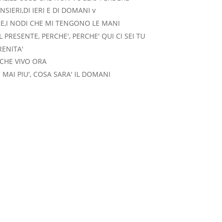
NSIERI,DI IERI E DI DOMANI v
RE,I NODI CHE MI TENGONO LE MANI
IL PRESENTE, PERCHE', PERCHE' QUI CI SEI TU
RENITA' 
 CHE VIVO ORA
MAI PIU', COSA SARA' IL DOMANI 